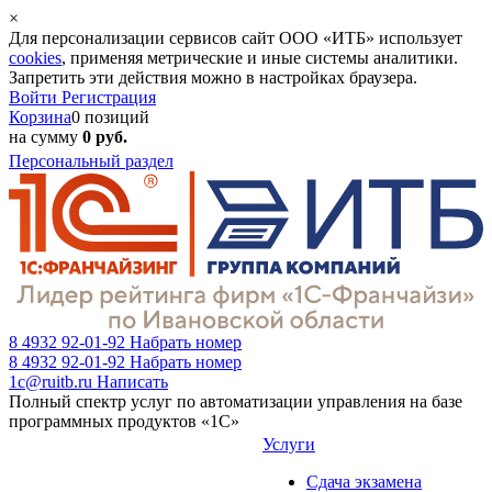
×
Для персонализации сервисов сайт ООО «ИТБ» использует
cookies
, применяя метрические и иные системы аналитики.
Запретить эти действия можно в настройках браузера.
Войти
Регистрация
Корзина
0 позиций
на сумму
0 руб.
Персональный раздел
8 4932 92-01-92
Набрать номер
8 4932 92-01-92
Набрать номер
1c@ruitb.ru
Написать
Полный спектр услуг по автоматизации управления на базе
программных продуктов «1С»
Услуги
Сдача экзамена