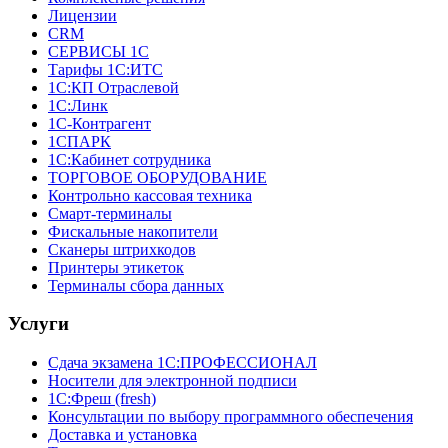
Лицензии
CRM
СЕРВИСЫ 1С
Тарифы 1С:ИТС
1С:КП Отраслевой
1С:Линк
1С-Контрагент
1СПАРК
1С:Кабинет сотрудника
ТОРГОВОЕ ОБОРУДОВАНИЕ
Контрольно кассовая техника
Смарт-терминалы
Фискальные накопители
Сканеры штрихкодов
Принтеры этикеток
Терминалы сбора данных
Услуги
Сдача экзамена 1С:ПРОФЕССИОНАЛ
Носители для электронной подписи
1С:Фреш (fresh)
Консультации по выбору программного обеспечения
Доставка и установка