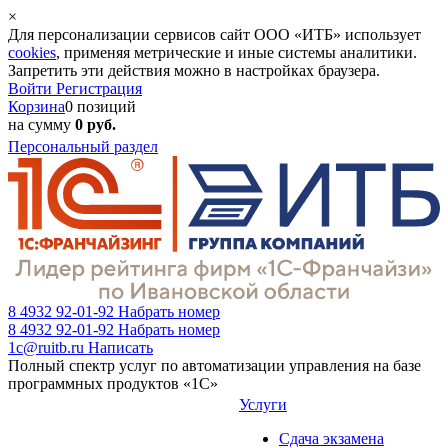
×
Для персонализации сервисов сайт ООО «ИТБ» использует
cookies
, применяя метрические и иные системы аналитики.
Запретить эти действия можно в настройках браузера.
Войти
Регистрация
Корзина
0 позиций
на сумму
0 руб.
Персональный раздел
8 4932 92-01-92
Набрать номер
8 4932 92-01-92
Набрать номер
1c@ruitb.ru
Написать
Полный спектр услуг по автоматизации управления на базе
программных продуктов «1С»
Услуги
Сдача экзамена