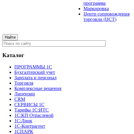
программа
Маркировка
Центр сопровождения
торговли (ЦСТ)
Каталог
ПРОГРАММЫ 1С
Бухгалтерский учет
Зарплата и персонал
Торговля
Комплексные решения
Лицензии
CRM
СЕРВИСЫ 1С
Тарифы 1С:ИТС
1С:КП Отраслевой
1С:Линк
1С-Контрагент
1СПАРК