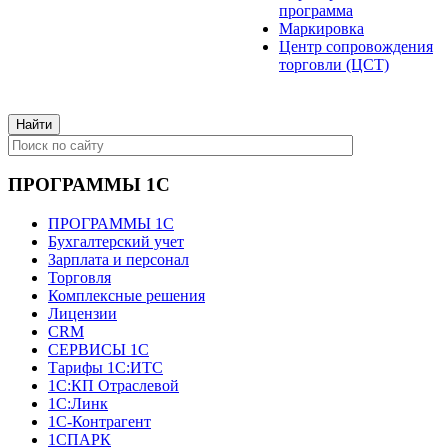
программа
Маркировка
Центр сопровождения
торговли (ЦСТ)
ПРОГРАММЫ 1С
ПРОГРАММЫ 1С
Бухгалтерский учет
Зарплата и персонал
Торговля
Комплексные решения
Лицензии
CRM
СЕРВИСЫ 1С
Тарифы 1С:ИТС
1С:КП Отраслевой
1С:Линк
1С-Контрагент
1СПАРК