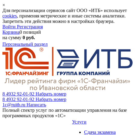
×
Для персонализации сервисов сайт ООО «ИТБ» использует
cookies
, применяя метрические и иные системы аналитики.
Запретить эти действия можно в настройках браузера.
Войти
Регистрация
Корзина
0 позиций
на сумму
0 руб.
Персональный раздел
8 4932 92-01-92
Набрать номер
8 4932 92-01-92
Набрать номер
1c@ruitb.ru
Написать
Полный спектр услуг по автоматизации управления на базе
программных продуктов «1С»
Услуги
Сдача экзамена