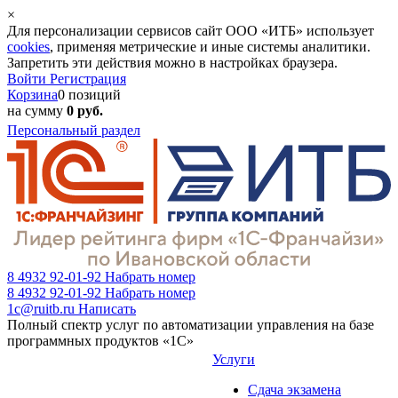
×
Для персонализации сервисов сайт ООО «ИТБ» использует
cookies
, применяя метрические и иные системы аналитики.
Запретить эти действия можно в настройках браузера.
Войти
Регистрация
Корзина
0 позиций
на сумму
0 руб.
Персональный раздел
8 4932 92-01-92
Набрать номер
8 4932 92-01-92
Набрать номер
1c@ruitb.ru
Написать
Полный спектр услуг по автоматизации управления на базе
программных продуктов «1С»
Услуги
Сдача экзамена