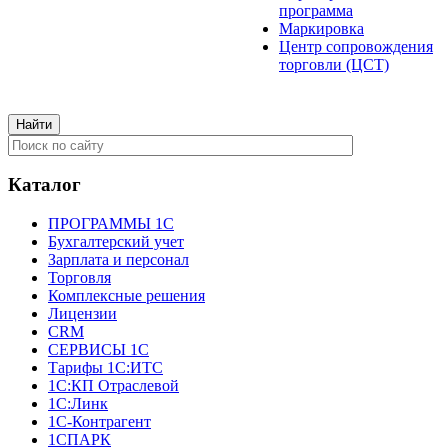
программа
Маркировка
Центр сопровождения
торговли (ЦСТ)
Каталог
ПРОГРАММЫ 1С
Бухгалтерский учет
Зарплата и персонал
Торговля
Комплексные решения
Лицензии
CRM
СЕРВИСЫ 1С
Тарифы 1С:ИТС
1С:КП Отраслевой
1С:Линк
1С-Контрагент
1СПАРК