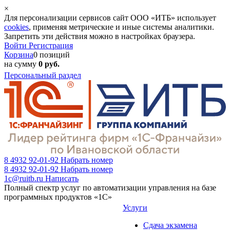
×
Для персонализации сервисов сайт ООО «ИТБ» использует
cookies
, применяя метрические и иные системы аналитики.
Запретить эти действия можно в настройках браузера.
Войти
Регистрация
Корзина
0 позиций
на сумму
0 руб.
Персональный раздел
8 4932 92-01-92
Набрать номер
8 4932 92-01-92
Набрать номер
1c@ruitb.ru
Написать
Полный спектр услуг по автоматизации управления на базе
программных продуктов «1С»
Услуги
Сдача экзамена