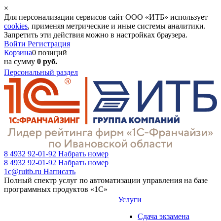
×
Для персонализации сервисов сайт ООО «ИТБ» использует
cookies
, применяя метрические и иные системы аналитики.
Запретить эти действия можно в настройках браузера.
Войти
Регистрация
Корзина
0 позиций
на сумму
0 руб.
Персональный раздел
8 4932 92-01-92
Набрать номер
8 4932 92-01-92
Набрать номер
1c@ruitb.ru
Написать
Полный спектр услуг по автоматизации управления на базе
программных продуктов «1С»
Услуги
Сдача экзамена