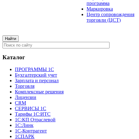
программа
Маркировка
Центр сопровождения
торговли (ЦСТ)
Каталог
ПРОГРАММЫ 1С
Бухгалтерский учет
Зарплата и персонал
Торговля
Комплексные решения
Лицензии
CRM
СЕРВИСЫ 1С
Тарифы 1С:ИТС
1С:КП Отраслевой
1С:Линк
1С-Контрагент
1СПАРК