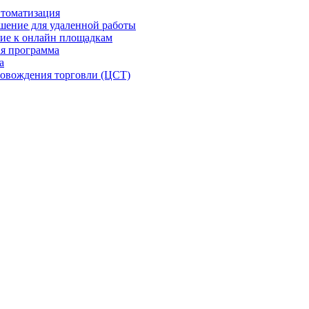
втоматизация
шение для удаленной работы
ие к онлайн площадкам
я программа
а
овождения торговли (ЦСТ)