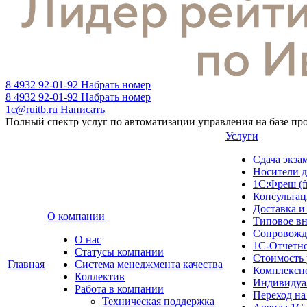
8 4932 92-01-92
Набрать номер
8 4932 92-01-92
Набрать номер
1c@ruitb.ru
Написать
Полный спектр услуг по автоматизации управления на базе п
Услуги
Сдача эк
Носители д
1С:Фреш (f
Консультац
Доставка и
О компании
Типовое в
Сопровожд
О нас
1С-Отчетн
Cтатусы компании
Стоимость 
Главная
Система менеджмента качества
Комплексн
Коллектив
Индивидуа
Работа в компании
Переход на
Техническая поддержка