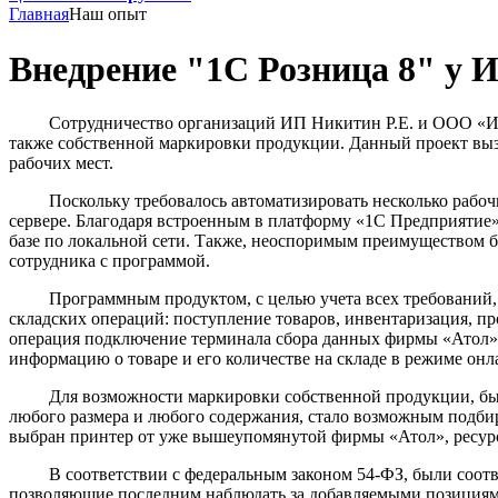
Главная
Наш опыт
Внедрение "1С Розница 8" у 
Сотрудничество организаций ИП Никитин Р.Е. и ООО «ИТБ» н
также собственной маркировки продукции. Данный проект вызв
рабочих мест.
Поскольку требовалось автоматизировать несколько рабочих 
сервере. Благодаря встроенным в платформу «1С Предприятие
базе по локальной сети. Также, неоспоримым преимуществом бы
сотрудника с программой.
Программным продуктом, с целью учета всех требований, в
складских операций: поступление товаров, инвентаризация, про
операция подключение терминала сбора данных фирмы «Атол»
информацию о товаре и его количестве на складе в режиме онла
Для возможности маркировки собственной продукции, был ис
любого размера и любого содержания, стало возможным подбир
выбран принтер от уже вышеупомянутой фирмы «Атол», ресурс
В соответствии с федеральным законом 54-ФЗ, были соответ
позволяющие последним наблюдать за добавляемыми позициями