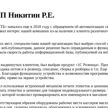
ИП Никитин Р.Е.
ачалось еще в 2018 году с обращением об автоматизации скла
ал интерес нашей компании из-за наличия у клиента различног
мест, специалистами нашей организации был выбран способ ор
» веб-публикаторам, данное решение было оправданным и функц
ла скорость работы информационной базы, публикуемой на веб-с
ыдвинутых клиентом, был выбран продукт «1С Розница». Прог
дажа оптом и в розницу, списание, сборка и разборка и т.п. Ещ
. Благодаря функционалу устройства и возможностям программ
йн, прямо на экране устройства.
пользован встроенный механизм печати этикеток и ценников 
ать этикетки и ценники для товаров индивидуального размера.
 которой позволил промаркировать всю имеющуюся в магазине 
ствующим образом оборудованы рабочие места кассиров магаз
 в цек, сканеры штрихкода, облегчающих и ускоряющих работу