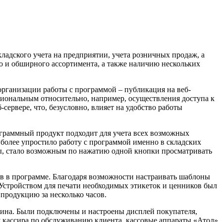
дского учета на предприятии, учета розничных продаж, а
о и обширного ассортимента, а также наличию нескольких
ганизации работы с программой – публикация на веб-
иональным относительно, например, осуществления доступа к
ервере, что, безусловно, влияет на удобство работы
раммный продукт подходит для учета всех возможных
е более упростило работу с программой именно в складских
ы, стало возможным по нажатию одной кнопки просматривать
в программе. Благодаря возможности настраивать шаблоны
 Устройством для печати необходимых этикеток и ценников был
продукцию за несколько часов.
ина. Были подключены и настроены дисплей покупателя,
 кассира по обслуживанию клиента, кассовые аппараты «Атол»