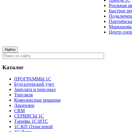
Аренда 1С
Реальная а
Быстрое ре
Подключен
Партнёрска
Маркировк
Центр сопр
Каталог
ПРОГРАММЫ 1С
Бухгалтерский учет
Зарплата и персонал
Торговля
Комплексные решения
Лицензии
CRM
СЕРВИСЫ 1С
Тарифы 1С:ИТС
1С:КП Отраслевой
1С:Линк