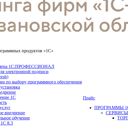
рограммных продуктов «1С»
замена 1С:ПРОФЕССИОНАЛ
ля электронной подписи
resh)
ии по выбору программного обеспечения
 установка
недрение
ение 1С
Прайс
ость
услуг
ПРОГРАММЫ 1
ое внедрение
СЕРВИСЫ
льное обучение
ТОР
 1С 8.3