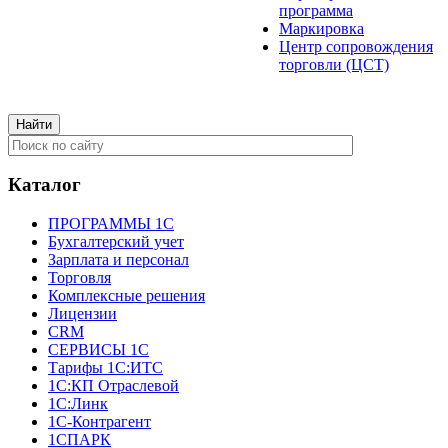
программа
Маркировка
Центр сопровождения
торговли (ЦСТ)
Каталог
ПРОГРАММЫ 1С
Бухгалтерский учет
Зарплата и персонал
Торговля
Комплексные решения
Лицензии
CRM
СЕРВИСЫ 1С
Тарифы 1С:ИТС
1С:КП Отраслевой
1С:Линк
1С-Контрагент
1СПАРК