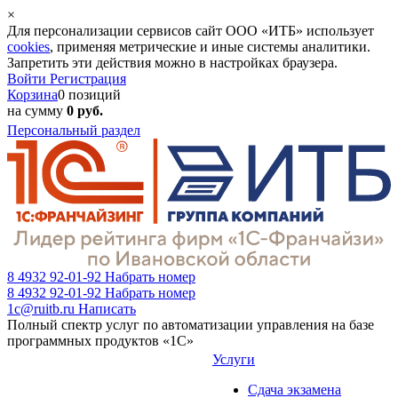
×
Для персонализации сервисов сайт ООО «ИТБ» использует
cookies
, применяя метрические и иные системы аналитики.
Запретить эти действия можно в настройках браузера.
Войти
Регистрация
Корзина
0 позиций
на сумму
0 руб.
Персональный раздел
8 4932 92-01-92
Набрать номер
8 4932 92-01-92
Набрать номер
1c@ruitb.ru
Написать
Полный спектр услуг по автоматизации управления на базе
программных продуктов «1С»
Услуги
Сдача экзамена