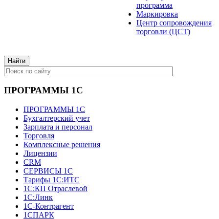
программа
Маркировка
Центр сопровождения
торговли (ЦСТ)
ПРОГРАММЫ 1С
ПРОГРАММЫ 1С
Бухгалтерский учет
Зарплата и персонал
Торговля
Комплексные решения
Лицензии
CRM
СЕРВИСЫ 1С
Тарифы 1С:ИТС
1С:КП Отраслевой
1С:Линк
1С-Контрагент
1СПАРК