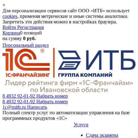
×
Для персонализации сервисов сайт ООО «ИТБ» использует
cookies
, применяя метрические и иные системы аналитики.
Запретить эти действия можно в настройках браузера.
Войти
Регистрация
Корзина
0 позиций
на сумму
0 руб.
Персональный раздел
8 4932 92-01-92
Набрать номер
8 4932 92-01-92
Набрать номер
1c@ruitb.ru
Написать
Полный спектр услуг по автоматизации управления на базе
программных продуктов «1С»
Услуги
Сдача экзамена