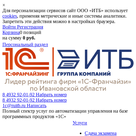
×
Для персонализации сервисов сайт ООО «ИТБ» использует
cookies
, применяя метрические и иные системы аналитики.
Запретить эти действия можно в настройках браузера.
Войти
Регистрация
Корзина
0 позиций
на сумму
0 руб.
Персональный раздел
8 4932 92-01-92
Набрать номер
8 4932 92-01-92
Набрать номер
1c@ruitb.ru
Написать
Полный спектр услуг по автоматизации управления на базе
программных продуктов «1С»
Услуги
Сдача экзамена