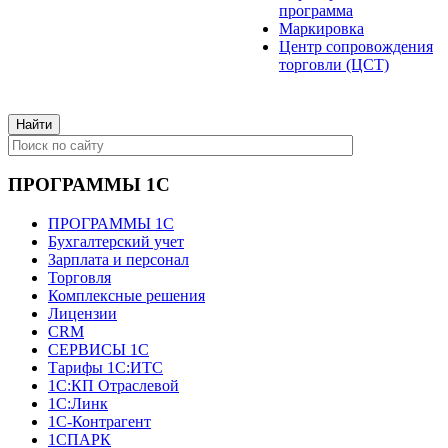
программа
Маркировка
Центр сопровождения
торговли (ЦСТ)
ПРОГРАММЫ 1С
ПРОГРАММЫ 1С
Бухгалтерский учет
Зарплата и персонал
Торговля
Комплексные решения
Лицензии
CRM
СЕРВИСЫ 1С
Тарифы 1С:ИТС
1С:КП Отраслевой
1С:Линк
1С-Контрагент
1СПАРК