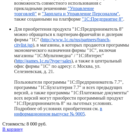
возможность совместного использования с
прикладными решениями
"Управление
торговлей"
и
"Зарплата и Управление Персоналом"
,
также созданными на платформе
"1С:Предприятие 8"
.
Для приобретения продукта "1С:Предприниматель 8"
можно обращаться к партнерам-франчайзи и дилерам
фирмы "1С" (
http://www.1c.ru/rus/partners/franch-
citylist.jsp
), в магазины, в которых продаются программы
экономического назначения фирмы "1С", включая
магазины "1С:Мультимедиа" / "1С:Интерес"
(
http://games.1c.ru/?type=sales
), а также в центральный
офис фирмы "1С" по адресу: г. Москва, ул.
Селезневская, д. 21.
Пользователи программы "1С:Предприниматель 7.7",
программы "1С:Бухгалтерия 7.7" и всех предыдущих
версий, а также программы "1С:Платежные документы"
всех версий могут приобрести программный продукт
"1С:Предприниматель 8" на льготных условиях.
Подробнее об условиях приобретения см.
в
информационном выпуске № 9005
.
Стоимость:
8 000 руб.
В корзину