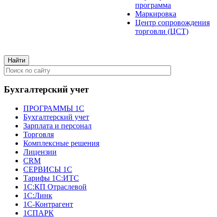
программа
Маркировка
Центр сопровождения
торговли (ЦСТ)
Бухгалтерский учет
ПРОГРАММЫ 1С
Бухгалтерский учет
Зарплата и персонал
Торговля
Комплексные решения
Лицензии
CRM
СЕРВИСЫ 1С
Тарифы 1С:ИТС
1С:КП Отраслевой
1С:Линк
1С-Контрагент
1СПАРК