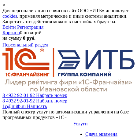
×
Для персонализации сервисов сайт ООО «ИТБ» использует
cookies
, применяя метрические и иные системы аналитики.
Запретить эти действия можно в настройках браузера.
Войти
Регистрация
Корзина
0 позиций
на сумму
0 руб.
Персональный раздел
8 4932 92-01-92
Набрать номер
8 4932 92-01-92
Набрать номер
1c@ruitb.ru
Написать
Полный спектр услуг по автоматизации управления на базе
программных продуктов «1С»
Услуги
Сдача экзамена