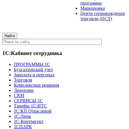
программа
Маркировка
Центр сопровождения
торговли (ЦСТ)
1С:Кабинет сотрудника
ПРОГРАММЫ 1С
Бухгалтерский учет
Зарплата и персонал
Торговля
Комплексные решения
Лицензии
CRM
СЕРВИСЫ 1С
Тарифы 1С:ИТС
1С:КП Отраслевой
1С:Линк
1С-Контрагент
1СПАРК