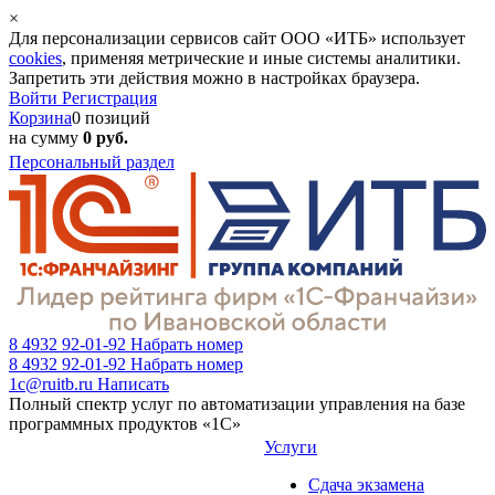
×
Для персонализации сервисов сайт ООО «ИТБ» использует
cookies
, применяя метрические и иные системы аналитики.
Запретить эти действия можно в настройках браузера.
Войти
Регистрация
Корзина
0 позиций
на сумму
0 руб.
Персональный раздел
8 4932 92-01-92
Набрать номер
8 4932 92-01-92
Набрать номер
1c@ruitb.ru
Написать
Полный спектр услуг по автоматизации управления на базе
программных продуктов «1С»
Услуги
Сдача экзамена