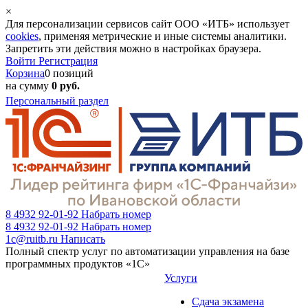
×
Для персонализации сервисов сайт ООО «ИТБ» использует
cookies
, применяя метрические и иные системы аналитики.
Запретить эти действия можно в настройках браузера.
Войти
Регистрация
Корзина
0 позиций
на сумму
0 руб.
Персональный раздел
8 4932 92-01-92
Набрать номер
8 4932 92-01-92
Набрать номер
1c@ruitb.ru
Написать
Полный спектр услуг по автоматизации управления на базе
программных продуктов «1С»
Услуги
Сдача экзамена