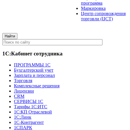
программа
Маркировка
Центр сопровождения
торговли (ЦСТ)
1С:Кабинет сотрудника
ПРОГРАММЫ 1С
Бухгалтерский учет
Зарплата и персонал
Торговля
Комплексные решения
Лицензии
CRM
СЕРВИСЫ 1С
Тарифы 1С:ИТС
1С:КП Отраслевой
1С:Линк
1С-Контрагент
1СПАРК