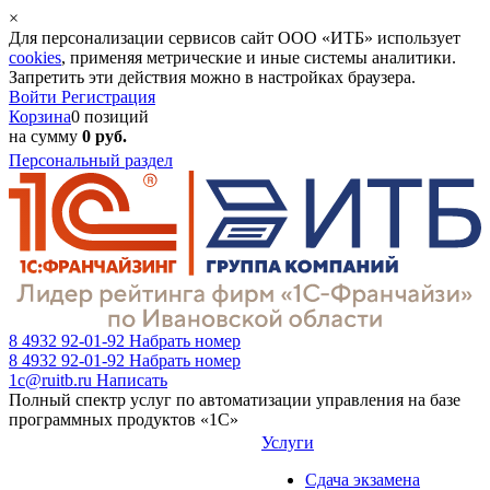
×
Для персонализации сервисов сайт ООО «ИТБ» использует
cookies
, применяя метрические и иные системы аналитики.
Запретить эти действия можно в настройках браузера.
Войти
Регистрация
Корзина
0 позиций
на сумму
0 руб.
Персональный раздел
8 4932 92-01-92
Набрать номер
8 4932 92-01-92
Набрать номер
1c@ruitb.ru
Написать
Полный спектр услуг по автоматизации управления на базе
программных продуктов «1С»
Услуги
Сдача экзамена