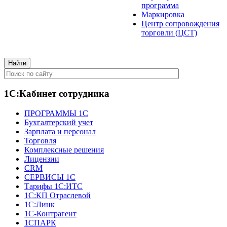
программа
Маркировка
Центр сопровождения
торговли (ЦСТ)
1С:Кабинет сотрудника
ПРОГРАММЫ 1С
Бухгалтерский учет
Зарплата и персонал
Торговля
Комплексные решения
Лицензии
CRM
СЕРВИСЫ 1С
Тарифы 1С:ИТС
1С:КП Отраслевой
1С:Линк
1С-Контрагент
1СПАРК