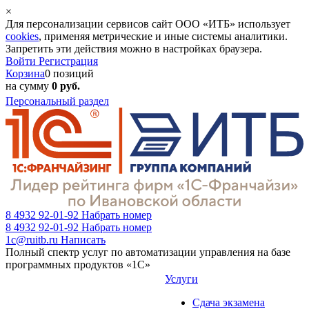
×
Для персонализации сервисов сайт ООО «ИТБ» использует
cookies
, применяя метрические и иные системы аналитики.
Запретить эти действия можно в настройках браузера.
Войти
Регистрация
Корзина
0 позиций
на сумму
0 руб.
Персональный раздел
8 4932 92-01-92
Набрать номер
8 4932 92-01-92
Набрать номер
1c@ruitb.ru
Написать
Полный спектр услуг по автоматизации управления на базе
программных продуктов «1С»
Услуги
Сдача экзамена