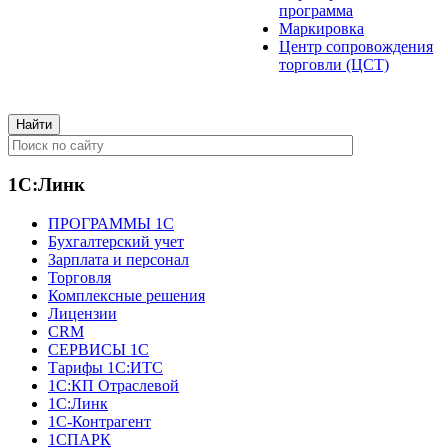
программа
Маркировка
Центр сопровождения
торговли (ЦСТ)
1С:Линк
ПРОГРАММЫ 1С
Бухгалтерский учет
Зарплата и персонал
Торговля
Комплексные решения
Лицензии
CRM
СЕРВИСЫ 1С
Тарифы 1С:ИТС
1С:КП Отраслевой
1С:Линк
1С-Контрагент
1СПАРК