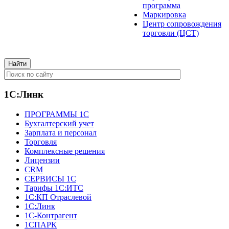
программа
Маркировка
Центр сопровождения
торговли (ЦСТ)
1С:Линк
ПРОГРАММЫ 1С
Бухгалтерский учет
Зарплата и персонал
Торговля
Комплексные решения
Лицензии
CRM
СЕРВИСЫ 1С
Тарифы 1С:ИТС
1С:КП Отраслевой
1С:Линк
1С-Контрагент
1СПАРК