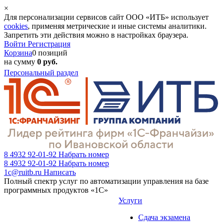
×
Для персонализации сервисов сайт ООО «ИТБ» использует
cookies
, применяя метрические и иные системы аналитики.
Запретить эти действия можно в настройках браузера.
Войти
Регистрация
Корзина
0 позиций
на сумму
0 руб.
Персональный раздел
8 4932 92-01-92
Набрать номер
8 4932 92-01-92
Набрать номер
1c@ruitb.ru
Написать
Полный спектр услуг по автоматизации управления на базе
программных продуктов «1С»
Услуги
Сдача экзамена