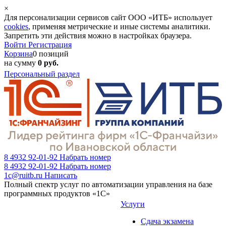
×
Для персонализации сервисов сайт ООО «ИТБ» использует
cookies
, применяя метрические и иные системы аналитики.
Запретить эти действия можно в настройках браузера.
Войти
Регистрация
Корзина
0 позиций
на сумму
0 руб.
Персональный раздел
8 4932 92-01-92
Набрать номер
8 4932 92-01-92
Набрать номер
1c@ruitb.ru
Написать
Полный спектр услуг по автоматизации управления на базе
программных продуктов «1С»
Услуги
Сдача экзамена