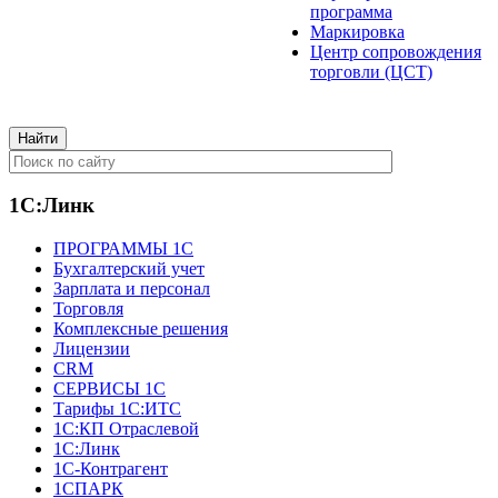
программа
Маркировка
Центр сопровождения
торговли (ЦСТ)
1С:Линк
ПРОГРАММЫ 1С
Бухгалтерский учет
Зарплата и персонал
Торговля
Комплексные решения
Лицензии
CRM
СЕРВИСЫ 1С
Тарифы 1С:ИТС
1С:КП Отраслевой
1С:Линк
1С-Контрагент
1СПАРК