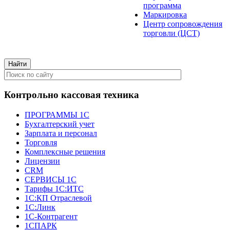
программа
Маркировка
Центр сопровождения
торговли (ЦСТ)
Контрольно кассовая техника
ПРОГРАММЫ 1С
Бухгалтерский учет
Зарплата и персонал
Торговля
Комплексные решения
Лицензии
CRM
СЕРВИСЫ 1С
Тарифы 1С:ИТС
1С:КП Отраслевой
1С:Линк
1С-Контрагент
1СПАРК