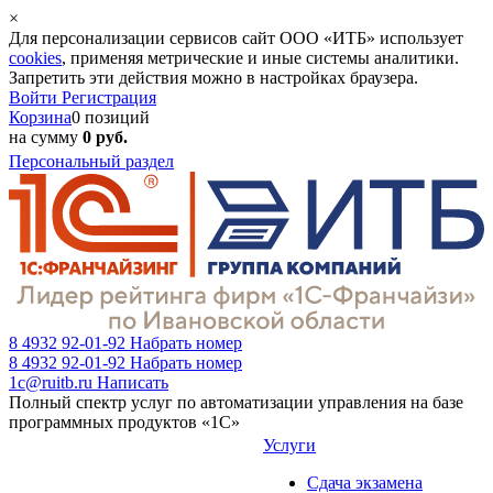
×
Для персонализации сервисов сайт ООО «ИТБ» использует
cookies
, применяя метрические и иные системы аналитики.
Запретить эти действия можно в настройках браузера.
Войти
Регистрация
Корзина
0 позиций
на сумму
0 руб.
Персональный раздел
8 4932 92-01-92
Набрать номер
8 4932 92-01-92
Набрать номер
1c@ruitb.ru
Написать
Полный спектр услуг по автоматизации управления на базе
программных продуктов «1С»
Услуги
Сдача экзамена