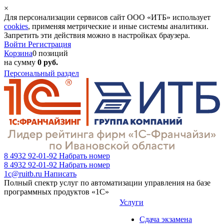
×
Для персонализации сервисов сайт ООО «ИТБ» использует
cookies
, применяя метрические и иные системы аналитики.
Запретить эти действия можно в настройках браузера.
Войти
Регистрация
Корзина
0 позиций
на сумму
0 руб.
Персональный раздел
8 4932 92-01-92
Набрать номер
8 4932 92-01-92
Набрать номер
1c@ruitb.ru
Написать
Полный спектр услуг по автоматизации управления на базе
программных продуктов «1С»
Услуги
Сдача экзамена