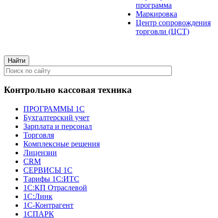
программа
Маркировка
Центр сопровождения
торговли (ЦСТ)
Контрольно кассовая техника
ПРОГРАММЫ 1С
Бухгалтерский учет
Зарплата и персонал
Торговля
Комплексные решения
Лицензии
CRM
СЕРВИСЫ 1С
Тарифы 1С:ИТС
1С:КП Отраслевой
1С:Линк
1С-Контрагент
1СПАРК