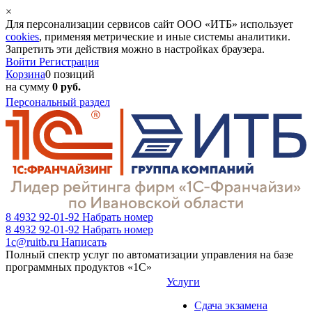
×
Для персонализации сервисов сайт ООО «ИТБ» использует
cookies
, применяя метрические и иные системы аналитики.
Запретить эти действия можно в настройках браузера.
Войти
Регистрация
Корзина
0 позиций
на сумму
0 руб.
Персональный раздел
8 4932 92-01-92
Набрать номер
8 4932 92-01-92
Набрать номер
1c@ruitb.ru
Написать
Полный спектр услуг по автоматизации управления на базе
программных продуктов «1С»
Услуги
Сдача экзамена