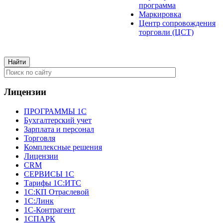
программа
Маркировка
Центр сопровождения
торговли (ЦСТ)
Лицензии
ПРОГРАММЫ 1С
Бухгалтерский учет
Зарплата и персонал
Торговля
Комплексные решения
Лицензии
CRM
СЕРВИСЫ 1С
Тарифы 1С:ИТС
1С:КП Отраслевой
1С:Линк
1С-Контрагент
1СПАРК