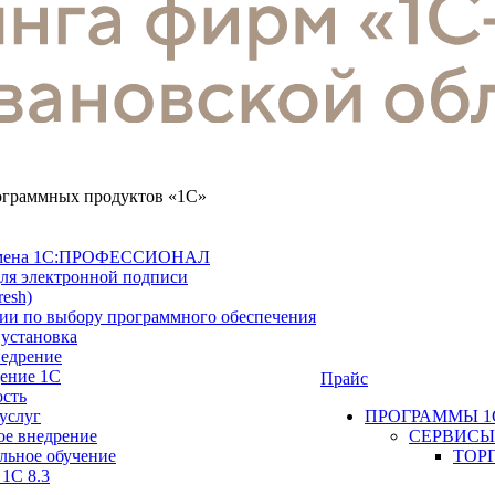
рограммных продуктов «1С»
замена 1С:ПРОФЕССИОНАЛ
ля электронной подписи
resh)
ии по выбору программного обеспечения
 установка
недрение
ение 1С
Прайс
ость
услуг
ПРОГРАММЫ 1
ое внедрение
СЕРВИСЫ
льное обучение
ТОР
 1С 8.3