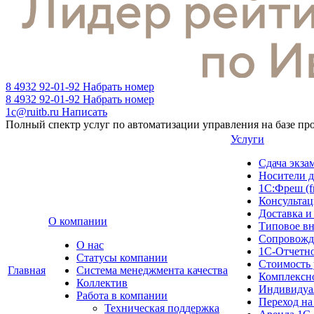
8 4932 92-01-92
Набрать номер
8 4932 92-01-92
Набрать номер
1c@ruitb.ru
Написать
Полный спектр услуг по автоматизации управления на базе п
Услуги
Сдача эк
Носители д
1С:Фреш (f
Консультац
Доставка и
О компании
Типовое в
Сопровожд
О нас
1С-Отчетн
Cтатусы компании
Стоимость 
Главная
Система менеджмента качества
Комплексн
Коллектив
Индивидуа
Работа в компании
Переход на
Техническая поддержка