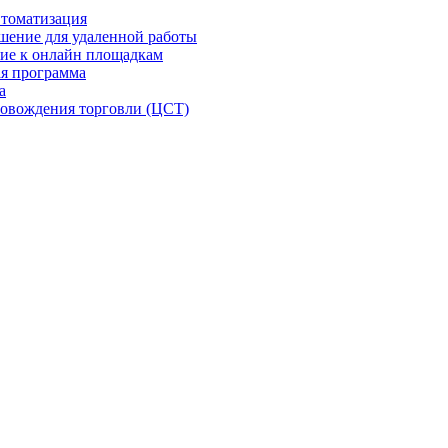
втоматизация
шение для удаленной работы
ие к онлайн площадкам
я программа
а
овождения торговли (ЦСТ)