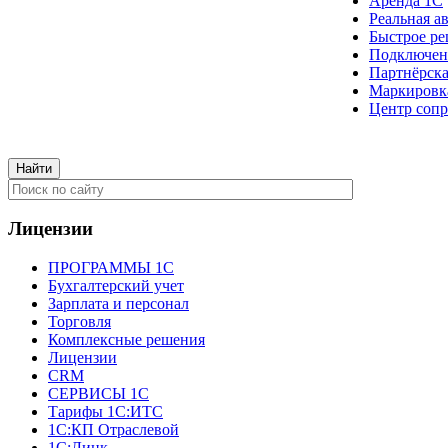
Аренда 1С
Реальная а
Быстрое ре
Подключен
Партнёрска
Маркировк
Центр сопр
Лицензии
ПРОГРАММЫ 1С
Бухгалтерский учет
Зарплата и персонал
Торговля
Комплексные решения
Лицензии
CRM
СЕРВИСЫ 1С
Тарифы 1С:ИТС
1С:КП Отраслевой
1С:Линк