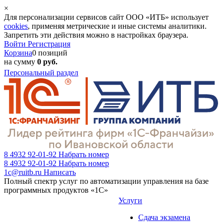
×
Для персонализации сервисов сайт ООО «ИТБ» использует
cookies
, применяя метрические и иные системы аналитики.
Запретить эти действия можно в настройках браузера.
Войти
Регистрация
Корзина
0 позиций
на сумму
0 руб.
Персональный раздел
8 4932 92-01-92
Набрать номер
8 4932 92-01-92
Набрать номер
1c@ruitb.ru
Написать
Полный спектр услуг по автоматизации управления на базе
программных продуктов «1С»
Услуги
Сдача экзамена