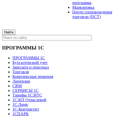
программа
Маркировка
Центр сопровождения
торговли (ЦСТ)
ПРОГРАММЫ 1С
ПРОГРАММЫ 1С
Бухгалтерский учет
Зарплата и персонал
Торговля
Комплексные решения
Лицензии
CRM
СЕРВИСЫ 1С
Тарифы 1С:ИТС
1С:КП Отраслевой
1С:Линк
1С-Контрагент
1СПАРК