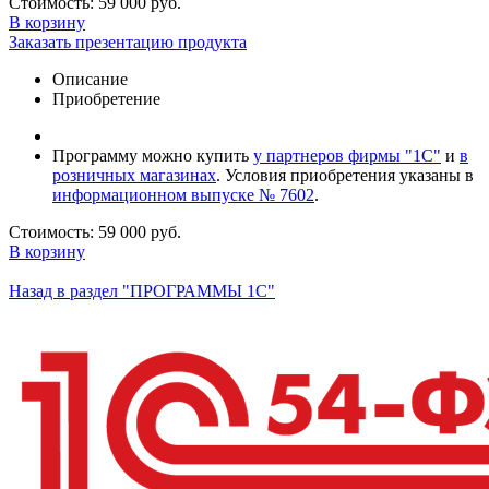
Стоимость:
59 000 руб.
В корзину
Заказать презентацию продукта
Описание
Приобретение
Программу можно купить
у партнеров фирмы "1С"
и
в
розничных магазинах
. Условия приобретения указаны в
информационном выпуске № 7602
.
Стоимость:
59 000 руб.
В корзину
Назад в раздел "ПРОГРАММЫ 1С"