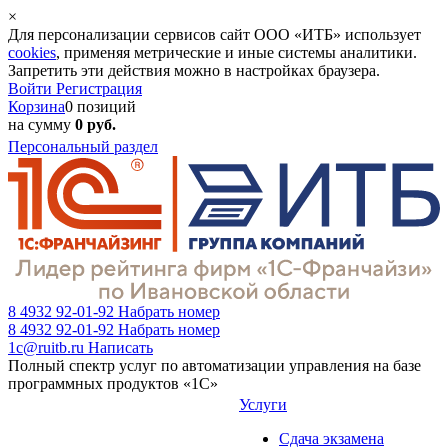
×
Для персонализации сервисов сайт ООО «ИТБ» использует
cookies
, применяя метрические и иные системы аналитики.
Запретить эти действия можно в настройках браузера.
Войти
Регистрация
Корзина
0 позиций
на сумму
0 руб.
Персональный раздел
8 4932 92-01-92
Набрать номер
8 4932 92-01-92
Набрать номер
1c@ruitb.ru
Написать
Полный спектр услуг по автоматизации управления на базе
программных продуктов «1С»
Услуги
Сдача экзамена