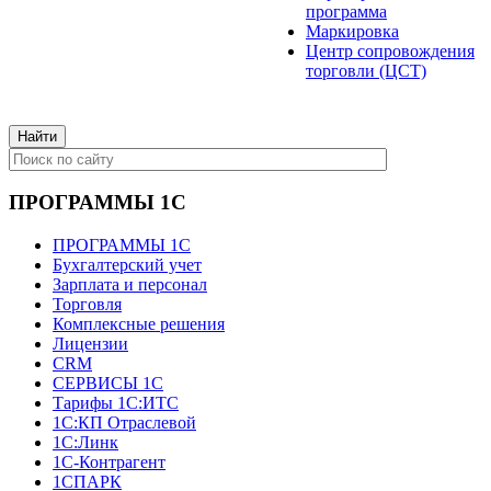
программа
Маркировка
Центр сопровождения
торговли (ЦСТ)
ПРОГРАММЫ 1С
ПРОГРАММЫ 1С
Бухгалтерский учет
Зарплата и персонал
Торговля
Комплексные решения
Лицензии
CRM
СЕРВИСЫ 1С
Тарифы 1С:ИТС
1С:КП Отраслевой
1С:Линк
1С-Контрагент
1СПАРК