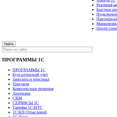
Аренда 1С
Реальная а
Быстрое ре
Подключен
Партнёрска
Маркировк
Центр сопр
ПРОГРАММЫ 1С
ПРОГРАММЫ 1С
Бухгалтерский учет
Зарплата и персонал
Торговля
Комплексные решения
Лицензии
CRM
СЕРВИСЫ 1С
Тарифы 1С:ИТС
1С:КП Отраслевой
1С:Линк