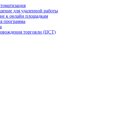
втоматизация
шение для удаленной работы
ие к онлайн площадкам
я программа
а
овождения торговли (ЦСТ)