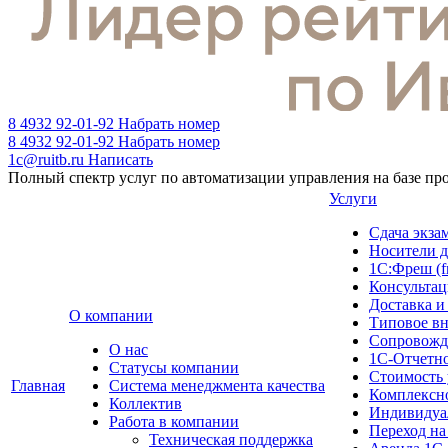
8 4932 92-01-92
Набрать номер
8 4932 92-01-92
Набрать номер
1c@ruitb.ru
Написать
Полный спектр услуг по автоматизации управления на базе п
Услуги
Сдача эк
Носители д
1С:Фреш (f
Консультац
Доставка и
О компании
Типовое в
Сопровожд
О нас
1С-Отчетн
Cтатусы компании
Стоимость 
Главная
Система менеджмента качества
Комплексн
Коллектив
Индивидуа
Работа в компании
Переход на
Техническая поддержка