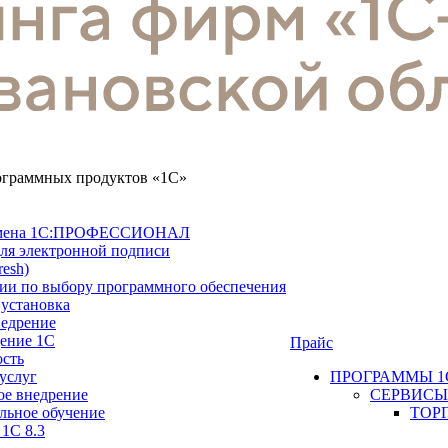
рограммных продуктов «1С»
замена 1С:ПРОФЕССИОНАЛ
ля электронной подписи
resh)
ии по выбору программного обеспечения
 установка
недрение
ение 1С
Прайс
ость
услуг
ПРОГРАММЫ 1
ое внедрение
СЕРВИСЫ
льное обучение
ТОР
 1С 8.3