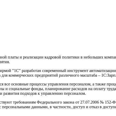
ной платы и реализации кадровой политики в небольших компани
иятия.
ирмой "1С" разработан современный инструмент автоматизации з
а для коммерческих предприятий различного масштаба – 1С:Зарп
я все основные процессы управления персоналом, а также процес
ны и социальные фонды, планирование расходов на оплату труда.
и развития подходов к управлению персоналом.
ствуют требованиям Федерального закона от 27.07.2006 № 152-
с персональными данными, в частности, доступ и отказ в дост