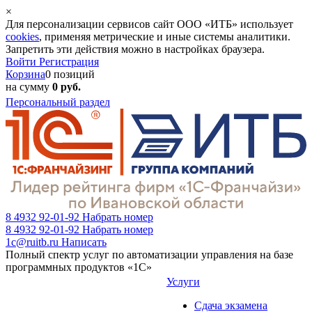
×
Для персонализации сервисов сайт ООО «ИТБ» использует
cookies
, применяя метрические и иные системы аналитики.
Запретить эти действия можно в настройках браузера.
Войти
Регистрация
Корзина
0 позиций
на сумму
0 руб.
Персональный раздел
8 4932 92-01-92
Набрать номер
8 4932 92-01-92
Набрать номер
1c@ruitb.ru
Написать
Полный спектр услуг по автоматизации управления на базе
программных продуктов «1С»
Услуги
Сдача экзамена