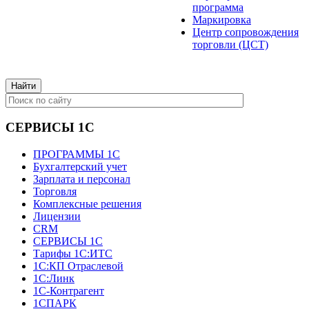
программа
Маркировка
Центр сопровождения
торговли (ЦСТ)
СЕРВИСЫ 1С
ПРОГРАММЫ 1С
Бухгалтерский учет
Зарплата и персонал
Торговля
Комплексные решения
Лицензии
CRM
СЕРВИСЫ 1С
Тарифы 1С:ИТС
1С:КП Отраслевой
1С:Линк
1С-Контрагент
1СПАРК