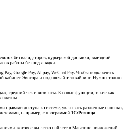
возок без валидаторов, курьерской доставки, выездной
сов работы без подзарядки.
 Pay, Google Pay, Alipay, WeChat Pay. Чтобы подключить
ный кабинет Эвотора и подключайте эквайринг. Нужны только
аж, средний чек и возвраты. Базовые функции, такие как
бесплатны.
ми правами доступа к системе, указывать различные наценки,
системами, например, с программой
1С:Розница
циями, которое вы легко найдете в Магазине приложений