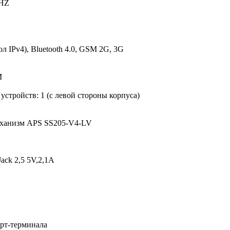
GHZ
 IPv4), Bluetooth 4.0, GSM 2G, 3G
M
стройств: 1 (с левой стороны корпуса)
еханизм APS SS205-V4-LV
ack 2,5 5V,2,1A
арт-терминала