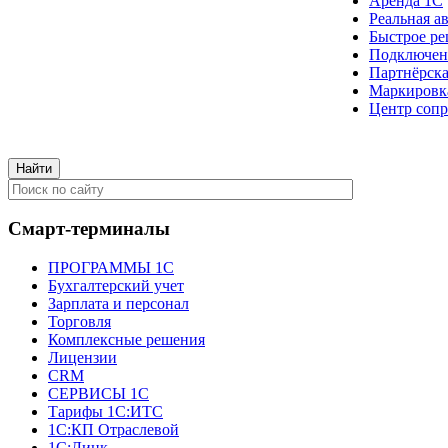
Аренда 1С
Реальная а
Быстрое ре
Подключен
Партнёрска
Маркировк
Центр сопр
Смарт-терминалы
ПРОГРАММЫ 1С
Бухгалтерский учет
Зарплата и персонал
Торговля
Комплексные решения
Лицензии
CRM
СЕРВИСЫ 1С
Тарифы 1С:ИТС
1С:КП Отраслевой
1С:Линк