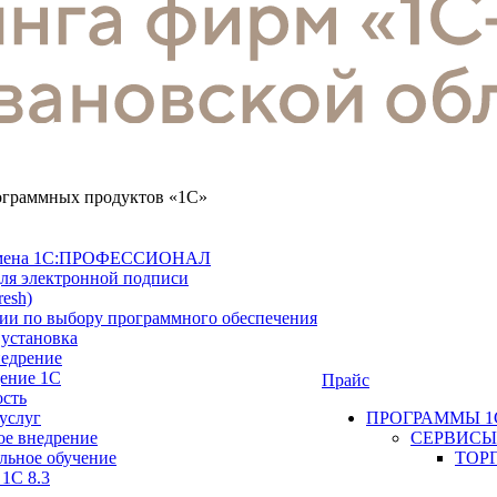
рограммных продуктов «1С»
замена 1С:ПРОФЕССИОНАЛ
ля электронной подписи
resh)
ии по выбору программного обеспечения
 установка
недрение
ение 1С
Прайс
ость
услуг
ПРОГРАММЫ 1
ое внедрение
СЕРВИСЫ
льное обучение
ТОР
 1С 8.3