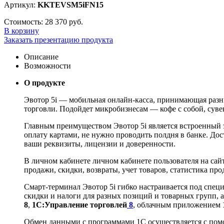
Артикул:
KKTEVSM5iFN15
Стоимость:
28 370 руб.
В корзину
Заказать презентацию продукта
Описание
Возможности
О продукте
Эвотор 5i — мобильная онлайн-касса, принимающая разны
торговли. Подойдет микробизнесам — кофе с собой, суве
Главным преимуществом Эвотор 5i является встроенный эк
оплату картами, не нужно проводить полдня в банке. До
ваши реквизиты, лицензии и доверенности.
В личном кабинете личном кабинете пользователя на сай
продажи, скидки, возвраты, учет товаров, статистика п
Смарт-терминал Эвотор 5i гибко настраивается под спец
скидки и налоги для разных позиций и товарных групп,
8
,
1С:Управление торговлей
8
, облачным приложением
Обмен данными с программами 1С осуществляется с пом