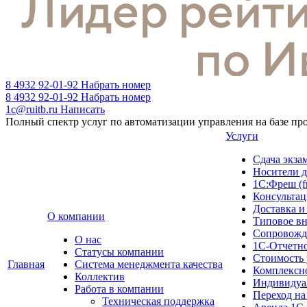
8 4932 92-01-92
Набрать номер
8 4932 92-01-92
Набрать номер
1c@ruitb.ru
Написать
Полный спектр услуг по автоматизации управления на базе п
Услуги
Сдача эк
Носители д
1С:Фреш (f
Консультац
Доставка и
О компании
Типовое в
Сопровожд
О нас
1С-Отчетн
Cтатусы компании
Стоимость 
Главная
Система менеджмента качества
Комплексн
Коллектив
Индивидуа
Работа в компании
Переход на
Техническая поддержка