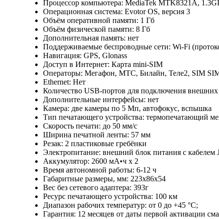
Процессор компьютера: MediaTek MTK8321A, 1.3
Операционная система: Evotor OS, версия 3
Объём оперативной памяти: 1 Гб
Объём физической памяти: 8 Гб
Дополнительная память: нет
Поддерживаемые беспроводные сети: Wi-Fi (протокол
Навигация: GPS, Glonass
Доступ в Интернет: Карта mini-SIM
Операторы: Мегафон, МТС, Билайн, Теле2, SIM SI
Ethernet: Нет
Количество USB-портов для подключения внешних у
Дополнительные интерфейсы: нет
Камера: две камеры по 5 Мп, автофокус, вспышка
Тип печатающего устройства: термопечатающий м
Скорость печати: до 50 мм/с
Ширина печатной ленты: 57 мм
Резак: 2 пластиковые гребёнки
Электропитание: внешний блок питания с кабелем J
Аккумулятор: 2600 мА•ч х 2
Время автономной работы: 6-12 ч
Габаритные размеры, мм: 223х86х54
Вес без сетевого адаптера: 393г
Ресурс печатающего устройства: 100 км
Диапазон рабочих температур: от 0 до +45 °С;
Гарантия: 12 месяцев от даты первой активации см