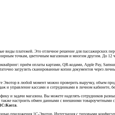
е виды платежей. Это отличное решение для пассажирских пере
нирным точкам, цветочным магазинам и многим другим. До 12 ча
вайринг: приём оплаты картами, QR-кодами, Apple Pay, Samsung
статочно загрузить сканированные копии документов через лич
те Эвотор в любой момент можно проверить выручку, объем прод
родаж и управление кассами и сотрудниками в личном кабинете, 
ифику и задачи магазина. Вы можете наделять сотрудников разны
 а также настроить обмен данными с внешними товароучетными 
1С:Касса
.
ощью приложения 1С-Эвотор. Интеграция с типовыми конфигура