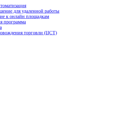
втоматизация
шение для удаленной работы
ие к онлайн площадкам
я программа
а
овождения торговли (ЦСТ)