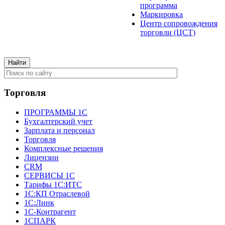
программа
Маркировка
Центр сопровождения
торговли (ЦСТ)
Торговля
ПРОГРАММЫ 1С
Бухгалтерский учет
Зарплата и персонал
Торговля
Комплексные решения
Лицензии
CRM
СЕРВИСЫ 1С
Тарифы 1С:ИТС
1С:КП Отраслевой
1С:Линк
1С-Контрагент
1СПАРК