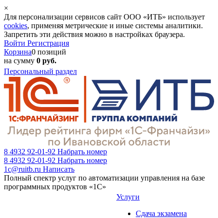
×
Для персонализации сервисов сайт ООО «ИТБ» использует
cookies
, применяя метрические и иные системы аналитики.
Запретить эти действия можно в настройках браузера.
Войти
Регистрация
Корзина
0 позиций
на сумму
0 руб.
Персональный раздел
8 4932 92-01-92
Набрать номер
8 4932 92-01-92
Набрать номер
1c@ruitb.ru
Написать
Полный спектр услуг по автоматизации управления на базе
программных продуктов «1С»
Услуги
Сдача экзамена