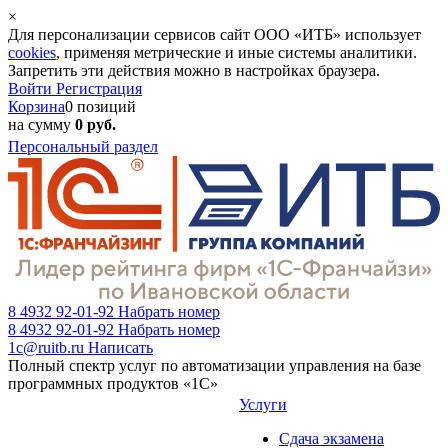
×
Для персонализации сервисов сайт ООО «ИТБ» использует
cookies
, применяя метрические и иные системы аналитики.
Запретить эти действия можно в настройках браузера.
Войти
Регистрация
Корзина
0 позиций
на сумму
0 руб.
Персональный раздел
8 4932 92-01-92
Набрать номер
8 4932 92-01-92
Набрать номер
1c@ruitb.ru
Написать
Полный спектр услуг по автоматизации управления на базе
программных продуктов «1С»
Услуги
Сдача экзамена