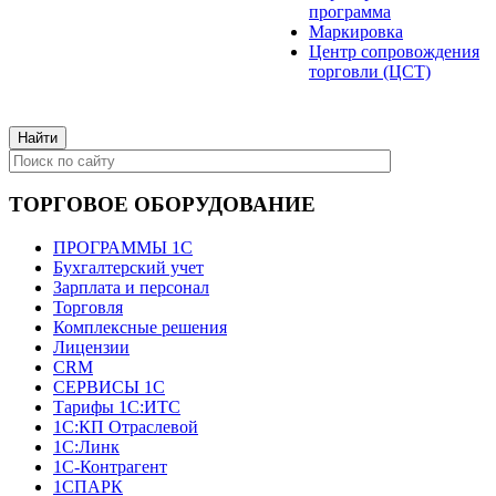
программа
Маркировка
Центр сопровождения
торговли (ЦСТ)
ТОРГОВОЕ ОБОРУДОВАНИЕ
ПРОГРАММЫ 1С
Бухгалтерский учет
Зарплата и персонал
Торговля
Комплексные решения
Лицензии
CRM
СЕРВИСЫ 1С
Тарифы 1С:ИТС
1С:КП Отраслевой
1С:Линк
1С-Контрагент
1СПАРК