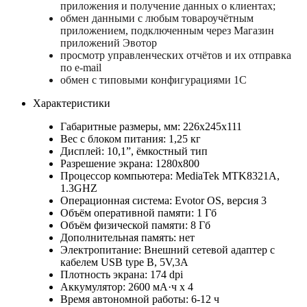
приложения и получение данных о клиентах;
обмен данными с любым товароучётным
приложением, подключенным через Магазин
приложений Эвотор
просмотр управленческих отчётов и их отправка
по e-mail
обмен с типовыми конфигурациями 1С
Характеристики
Габаритные размеры, мм: 226х245х111
Вес с блоком питания: 1,25 кг
Дисплей: 10,1”, ёмкостный тип
Разрешение экрана: 1280х800
Процессор компьютера: MediaTek MTK8321A,
1.3GHZ
Операционная система: Evotor OS, версия 3
Объём оперативной памяти: 1 Гб
Объём физической памяти: 8 Гб
Дополнительная память: нет
Электропитание: Внешний сетевой адаптер с
кабелем USB type B, 5V,3A
Плотность экрана: 174 dpi
Аккумулятор: 2600 мА·ч х 4
Время автономной работы: 6-12 ч