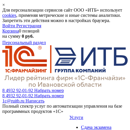
×
Для персонализации сервисов сайт ООО «ИТБ» использует
cookies
, применяя метрические и иные системы аналитики.
Запретить эти действия можно в настройках браузера.
Войти
Регистрация
Корзина
0 позиций
на сумму
0 руб.
Персональный раздел
8 4932 92-01-92
Набрать номер
8 4932 92-01-92
Набрать номер
1c@ruitb.ru
Написать
Полный спектр услуг по автоматизации управления на базе
программных продуктов «1С»
Услуги
Сдача экзамена