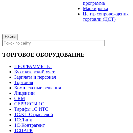
программа
Маркировка
Центр сопровождения
торговли (ЦСТ)
ТОРГОВОЕ ОБОРУДОВАНИЕ
ПРОГРАММЫ 1С
Бухгалтерский учет
Зарплата и персонал
Торговля
Комплексные решения
Лицензии
CRM
СЕРВИСЫ 1С
Тарифы 1С:ИТС
1С:КП Отраслевой
1С:Линк
1С-Контрагент
1СПАРК