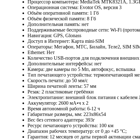
Процессор компьютера: MediaTek MTK8321A, 1.3
Операционная система: Evotor OS, версия 3
Объём оперативной памяти: 1 Гб
Объём физической памяти: 8 Гб
Дополнительная память: нет
Поддерживаемые беспроводные сети: Wi-Fi (протокол
Навигация: GPS, Glonass
Доступ в Интернет: Карта mini-SIM
Операторы: Мегафон, МТС, Билайн, Теле2, SIM SI
Ethernet: Нет
Количество USB-портов для подключения внешних у
Дополнительные интерфейсы: нет
Камера: две камеры по 5 Мп, автофокус, вспышка
Тип печатающего устройства: термопечатающий м
Скорость печати: до 50 мм/с
Ширина печатной ленты: 57 мм
Резак: 2 пластиковые гребёнки
Электропитание: внешний блок питания с кабелем J
Аккумулятор: 2600 мА•ч х 2
Время автономной работы: 6-12 ч
Габаритные размеры, мм: 223х86х54
Вес без сетевого адаптера: 393г
Ресурс печатающего устройства: 100 км
Диапазон рабочих температур: от 0 до +45 °С;
Гарантия: 12 месяцев от даты первой активации см