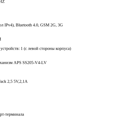
GHZ
 IPv4), Bluetooth 4.0, GSM 2G, 3G
M
стройств: 1 (с левой стороны корпуса)
еханизм APS SS205-V4-LV
ack 2,5 5V,2,1A
арт-терминала