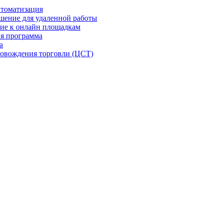
втоматизация
шение для удаленной работы
ие к онлайн площадкам
я программа
а
овождения торговли (ЦСТ)