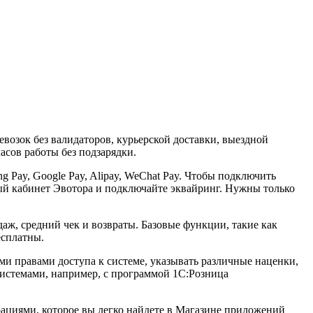
возок без валидаторов, курьерской доставки, выездной
сов работы без подзарядки.
 Pay, Google Pay, Alipay, WeChat Pay. Чтобы подключить
ный кабинет Эвотора и подключайте эквайринг. Нужны только
аж, средний чек и возвраты. Базовые функции, такие как
бесплатны.
ми правами доступа к системе, указывать различные наценки,
системами, например, с программой 1С:Розница
циями, которое вы легко найдете в Магазине приложений