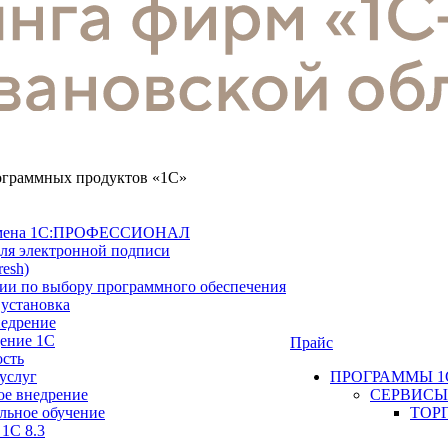
рограммных продуктов «1С»
замена 1С:ПРОФЕССИОНАЛ
ля электронной подписи
resh)
ии по выбору программного обеспечения
 установка
недрение
ение 1С
Прайс
ость
услуг
ПРОГРАММЫ 1
ое внедрение
СЕРВИСЫ
льное обучение
ТОР
 1С 8.3