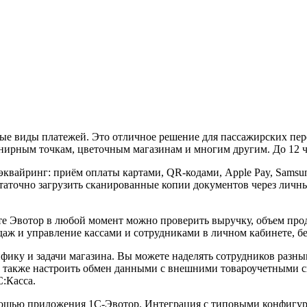
е виды платежей. Это отличное решение для пассажирских пере
нирным точкам, цветочным магазинам и многим другим. До 12 ча
вайринг: приём оплаты картами, QR-кодами, Apple Pay, Samsung
статочно загрузить сканированные копии документов через лич
те Эвотор в любой момент можно проверить выручку, объем прод
родаж и управление кассами и сотрудниками в личном кабинете, 
ифику и задачи магазина. Вы можете наделять сотрудников разны
 а также настроить обмен данными с внешними товароучетными 
С:Касса.
ощью приложения 1С-Эвотор. Интеграция с типовыми конфигура