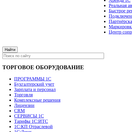
Аренда 1С
Реальная а
Быстрое ре
Подключен
Партнёрска
Маркировк
Центр сопр
ТОРГОВОЕ ОБОРУДОВАНИЕ
ПРОГРАММЫ 1С
Бухгалтерский учет
Зарплата и персонал
Торговля
Комплексные решения
Лицензии
CRM
СЕРВИСЫ 1С
Тарифы 1С:ИТС
1С:КП Отраслевой
1С:Линк