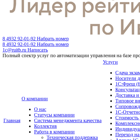
8 4932 92-01-92
Набрать номер
8 4932 92-01-92
Набрать номер
1c@ruitb.ru
Написать
Полный спектр услуг по автоматизации управления на базе п
Услуги
Сдача эк
Носители д
1С:Фреш (f
Консультац
Доставка и
О компании
Типовое в
Сопровожд
О нас
1С-Отчетн
Cтатусы компании
Стоимость 
Главная
Система менеджмента качества
Комплексн
Коллектив
Индивидуа
Работа в компании
Переход на
Техническая поддержка