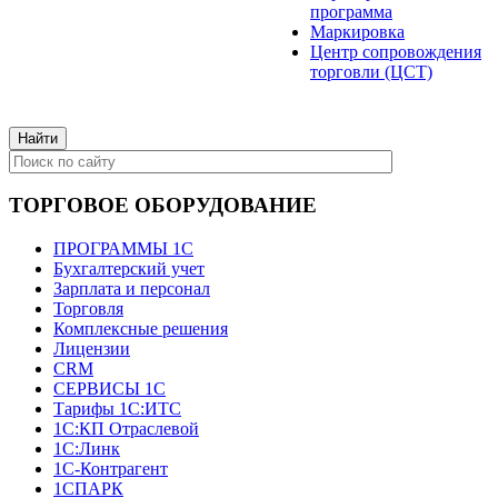
программа
Маркировка
Центр сопровождения
торговли (ЦСТ)
ТОРГОВОЕ ОБОРУДОВАНИЕ
ПРОГРАММЫ 1С
Бухгалтерский учет
Зарплата и персонал
Торговля
Комплексные решения
Лицензии
CRM
СЕРВИСЫ 1С
Тарифы 1С:ИТС
1С:КП Отраслевой
1С:Линк
1С-Контрагент
1СПАРК