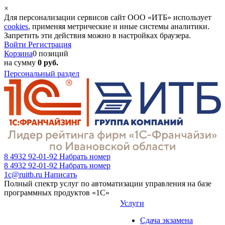
×
Для персонализации сервисов сайт ООО «ИТБ» использует
cookies
, применяя метрические и иные системы аналитики.
Запретить эти действия можно в настройках браузера.
Войти
Регистрация
Корзина
0 позиций
на сумму
0 руб.
Персональный раздел
8 4932 92-01-92
Набрать номер
8 4932 92-01-92
Набрать номер
1c@ruitb.ru
Написать
Полный спектр услуг по автоматизации управления на базе
программных продуктов «1С»
Услуги
Сдача экзамена