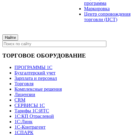
программа
Маркировка
Центр сопровождения
торговли (ЦСТ)
ТОРГОВОЕ ОБОРУДОВАНИЕ
ПРОГРАММЫ 1С
Бухгалтерский учет
Зарплата и персонал
Торговля
Комплексные решения
Лицензии
CRM
СЕРВИСЫ 1С
Тарифы 1С:ИТС
1С:КП Отраслевой
1С:Линк
1С-Контрагент
1СПАРК