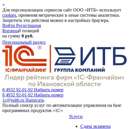
×
Для персонализации сервисов сайт ООО «ИТБ» использует
cookies
, применяя метрические и иные системы аналитики.
Запретить эти действия можно в настройках браузера.
Войти
Регистрация
Корзина
0 позиций
на сумму
0 руб.
Персональный раздел
8 4932 92-01-92
Набрать номер
8 4932 92-01-92
Набрать номер
1c@ruitb.ru
Написать
Полный спектр услуг по автоматизации управления на базе
программных продуктов «1С»
Услуги
Сдача экзамена