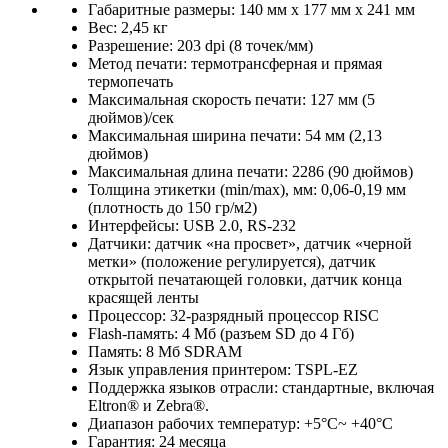
Габаритные размеры: 140 мм х 177 мм х 241 мм
Вес: 2,45 кг
Разрешение: 203 dpi (8 точек/мм)
Метод печати: термотрансферная и прямая
термопечать
Максимальная скорость печати: 127 мм (5
дюймов)/сек
Максимальная ширина печати: 54 мм (2,13
дюймов)
Максимальная длина печати: 2286 (90 дюймов)
Толщина этикетки (min/max), мм: 0,06-0,19 мм
(плотность до 150 гр/м2)
Интерфейсы: USB 2.0, RS-232
Датчики: датчик «на просвет», датчик «черной
метки» (положение регулируется), датчик
открытой печатающей головки, датчик конца
красящей ленты
Процессор: 32-разрядный процессор RISC
Flash-память: 4 Мб (разъем SD до 4 Гб)
Память: 8 Мб SDRAM
Язык управления принтером: TSPL-EZ
Поддержка языков отрасли: стандартные, включая
Eltron® и Zebra®.
Диапазон рабочих температур: +5°С~ +40°С
Гарантия: 24 месяца