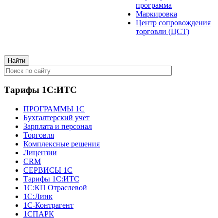
программа
Маркировка
Центр сопровождения
торговли (ЦСТ)
Тарифы 1С:ИТС
ПРОГРАММЫ 1С
Бухгалтерский учет
Зарплата и персонал
Торговля
Комплексные решения
Лицензии
CRM
СЕРВИСЫ 1С
Тарифы 1С:ИТС
1С:КП Отраслевой
1С:Линк
1С-Контрагент
1СПАРК