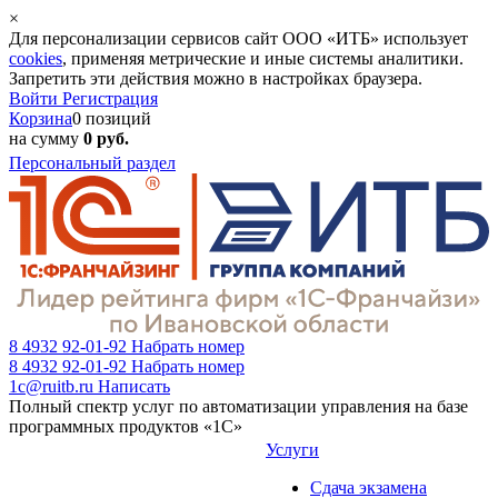
×
Для персонализации сервисов сайт ООО «ИТБ» использует
cookies
, применяя метрические и иные системы аналитики.
Запретить эти действия можно в настройках браузера.
Войти
Регистрация
Корзина
0 позиций
на сумму
0 руб.
Персональный раздел
8 4932 92-01-92
Набрать номер
8 4932 92-01-92
Набрать номер
1c@ruitb.ru
Написать
Полный спектр услуг по автоматизации управления на базе
программных продуктов «1С»
Услуги
Сдача экзамена