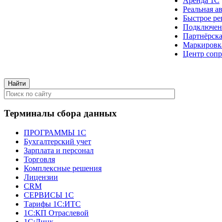
Аренда 1С
Реальная а
Быстрое ре
Подключен
Партнёрска
Маркировк
Центр сопр
Терминалы сбора данных
ПРОГРАММЫ 1С
Бухгалтерский учет
Зарплата и персонал
Торговля
Комплексные решения
Лицензии
CRM
СЕРВИСЫ 1С
Тарифы 1С:ИТС
1С:КП Отраслевой
1С:Линк