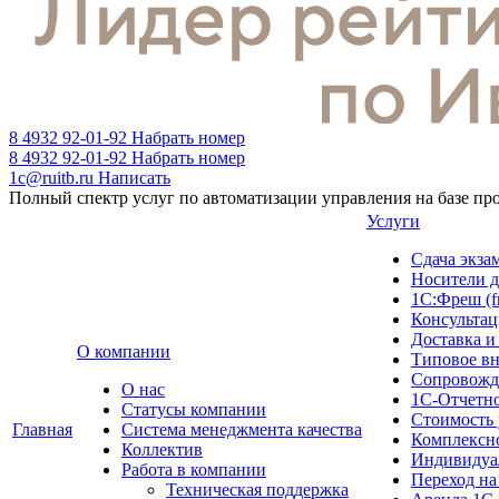
8 4932 92-01-92
Набрать номер
8 4932 92-01-92
Набрать номер
1c@ruitb.ru
Написать
Полный спектр услуг по автоматизации управления на базе п
Услуги
Сдача эк
Носители д
1С:Фреш (f
Консультац
Доставка и
О компании
Типовое в
Сопровожд
О нас
1С-Отчетн
Cтатусы компании
Стоимость 
Главная
Система менеджмента качества
Комплексн
Коллектив
Индивидуа
Работа в компании
Переход на
Техническая поддержка