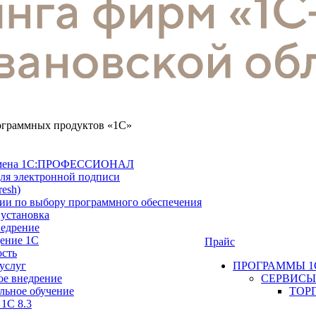
рограммных продуктов «1С»
замена 1С:ПРОФЕССИОНАЛ
ля электронной подписи
resh)
ии по выбору программного обеспечения
 установка
недрение
ение 1С
Прайс
ость
услуг
ПРОГРАММЫ 1
ое внедрение
СЕРВИСЫ
льное обучение
ТОР
 1С 8.3