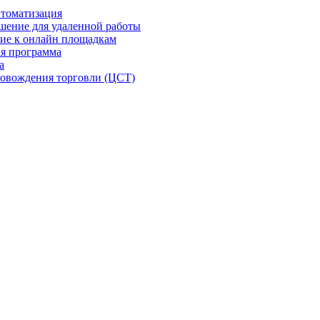
втоматизация
шение для удаленной работы
ие к онлайн площадкам
я программа
а
овождения торговли (ЦСТ)