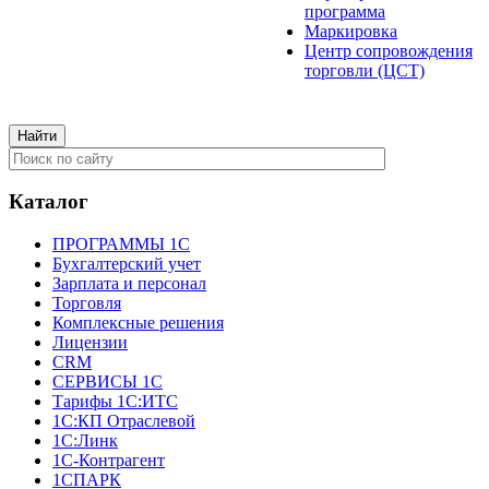
программа
Маркировка
Центр сопровождения
торговли (ЦСТ)
Каталог
ПРОГРАММЫ 1С
Бухгалтерский учет
Зарплата и персонал
Торговля
Комплексные решения
Лицензии
CRM
СЕРВИСЫ 1С
Тарифы 1С:ИТС
1С:КП Отраслевой
1С:Линк
1С-Контрагент
1СПАРК