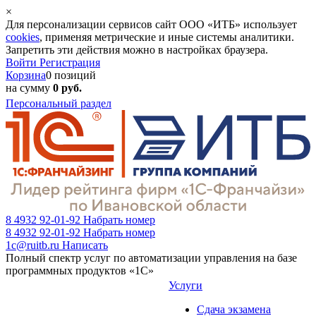
×
Для персонализации сервисов сайт ООО «ИТБ» использует
cookies
, применяя метрические и иные системы аналитики.
Запретить эти действия можно в настройках браузера.
Войти
Регистрация
Корзина
0 позиций
на сумму
0 руб.
Персональный раздел
8 4932 92-01-92
Набрать номер
8 4932 92-01-92
Набрать номер
1c@ruitb.ru
Написать
Полный спектр услуг по автоматизации управления на базе
программных продуктов «1С»
Услуги
Сдача экзамена