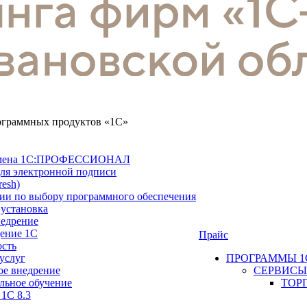
рограммных продуктов «1С»
замена 1С:ПРОФЕССИОНАЛ
ля электронной подписи
resh)
ии по выбору программного обеспечения
 установка
недрение
ение 1С
Прайс
ость
услуг
ПРОГРАММЫ 1
ое внедрение
СЕРВИСЫ
льное обучение
ТОР
 1С 8.3