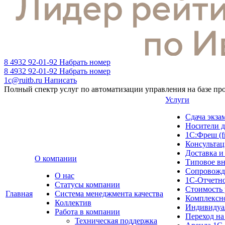
8 4932 92-01-92
Набрать номер
8 4932 92-01-92
Набрать номер
1c@ruitb.ru
Написать
Полный спектр услуг по автоматизации управления на базе п
Услуги
Сдача эк
Носители д
1С:Фреш (f
Консультац
Доставка и
О компании
Типовое в
Сопровожд
О нас
1С-Отчетн
Cтатусы компании
Стоимость 
Главная
Система менеджмента качества
Комплексн
Коллектив
Индивидуа
Работа в компании
Переход на
Техническая поддержка