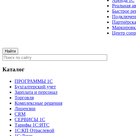
Аренда 1С
Реальная а
Быстрое ре
Подключен
Партнёрска
Маркировк
Центр сопр
Каталог
ПРОГРАММЫ 1С
Бухгалтерский учет
Зарплата и персонал
Торговля
Комплексные решения
Лицензии
CRM
СЕРВИСЫ 1С
Тарифы 1С:ИТС
1С:КП Отраслевой
1С:Линк