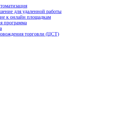
втоматизация
шение для удаленной работы
ие к онлайн площадкам
я программа
а
овождения торговли (ЦСТ)