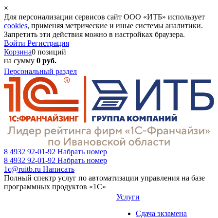
×
Для персонализации сервисов сайт ООО «ИТБ» использует
cookies
, применяя метрические и иные системы аналитики.
Запретить эти действия можно в настройках браузера.
Войти
Регистрация
Корзина
0 позиций
на сумму
0 руб.
Персональный раздел
8 4932 92-01-92
Набрать номер
8 4932 92-01-92
Набрать номер
1c@ruitb.ru
Написать
Полный спектр услуг по автоматизации управления на базе
программных продуктов «1С»
Услуги
Сдача экзамена