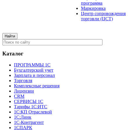
программа
Маркировка
Центр сопровождения
торговли (ЦСТ)
Каталог
ПРОГРАММЫ 1С
Бухгалтерский учет
Зарплата и персонал
Торговля
Комплексные решения
Лицензии
CRM
СЕРВИСЫ 1С
Тарифы 1С:ИТС
1С:КП Отраслевой
1С:Линк
1С-Контрагент
1СПАРК