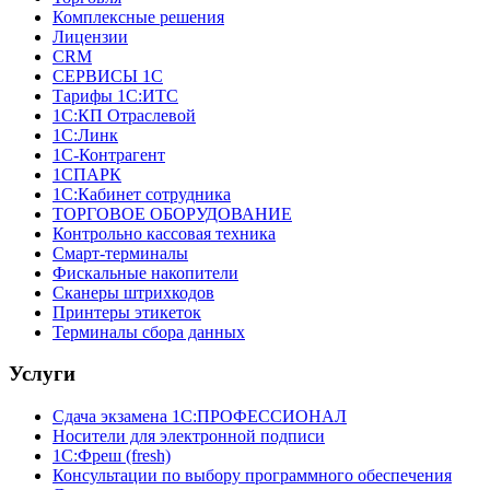
Комплексные решения
Лицензии
CRM
СЕРВИСЫ 1С
Тарифы 1С:ИТС
1С:КП Отраслевой
1С:Линк
1С-Контрагент
1СПАРК
1С:Кабинет сотрудника
ТОРГОВОЕ ОБОРУДОВАНИЕ
Контрольно кассовая техника
Смарт-терминалы
Фискальные накопители
Сканеры штрихкодов
Принтеры этикеток
Терминалы сбора данных
Услуги
Сдача экзамена 1С:ПРОФЕССИОНАЛ
Носители для электронной подписи
1С:Фреш (fresh)
Консультации по выбору программного обеспечения