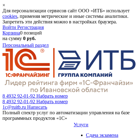
×
Для персонализации сервисов сайт ООО «ИТБ» использует
cookies
, применяя метрические и иные системы аналитики.
Запретить эти действия можно в настройках браузера.
Войти
Регистрация
Корзина
0 позиций
на сумму
0 руб.
Персональный раздел
8 4932 92-01-92
Набрать номер
8 4932 92-01-92
Набрать номер
1c@ruitb.ru
Написать
Полный спектр услуг по автоматизации управления на базе
программных продуктов «1С»
Услуги
Сдача экзамена