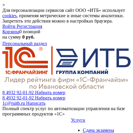
×
Для персонализации сервисов сайт ООО «ИТБ» использует
cookies
, применяя метрические и иные системы аналитики.
Запретить эти действия можно в настройках браузера.
Войти
Регистрация
Корзина
0 позиций
на сумму
0 руб.
Персональный раздел
8 4932 92-01-92
Набрать номер
8 4932 92-01-92
Набрать номер
1c@ruitb.ru
Написать
Полный спектр услуг по автоматизации управления на базе
программных продуктов «1С»
Услуги
Сдача экзамена