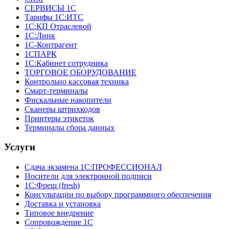
СЕРВИСЫ 1С
Тарифы 1С:ИТС
1С:КП Отраслевой
1С:Линк
1С-Контрагент
1СПАРК
1С:Кабинет сотрудника
ТОРГОВОЕ ОБОРУДОВАНИЕ
Контрольно кассовая техника
Смарт-терминалы
Фискальные накопители
Сканеры штрихкодов
Принтеры этикеток
Терминалы сбора данных
Услуги
Сдача экзамена 1С:ПРОФЕССИОНАЛ
Носители для электронной подписи
1С:Фреш (fresh)
Консультации по выбору программного обеспечения
Доставка и установка
Типовое внедрение
Сопровождение 1С