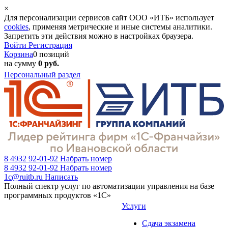
×
Для персонализации сервисов сайт ООО «ИТБ» использует
cookies
, применяя метрические и иные системы аналитики.
Запретить эти действия можно в настройках браузера.
Войти
Регистрация
Корзина
0 позиций
на сумму
0 руб.
Персональный раздел
8 4932 92-01-92
Набрать номер
8 4932 92-01-92
Набрать номер
1c@ruitb.ru
Написать
Полный спектр услуг по автоматизации управления на базе
программных продуктов «1С»
Услуги
Сдача экзамена