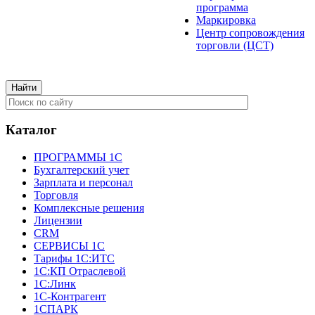
программа
Маркировка
Центр сопровождения
торговли (ЦСТ)
Каталог
ПРОГРАММЫ 1С
Бухгалтерский учет
Зарплата и персонал
Торговля
Комплексные решения
Лицензии
CRM
СЕРВИСЫ 1С
Тарифы 1С:ИТС
1С:КП Отраслевой
1С:Линк
1С-Контрагент
1СПАРК