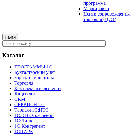
программа
Маркировка
Центр сопровождения
торговли (ЦСТ)
Каталог
ПРОГРАММЫ 1С
Бухгалтерский учет
Зарплата и персонал
Торговля
Комплексные решения
Лицензии
CRM
СЕРВИСЫ 1С
Тарифы 1С:ИТС
1С:КП Отраслевой
1С:Линк
1С-Контрагент
1СПАРК