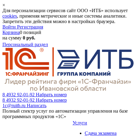
×
Для персонализации сервисов сайт ООО «ИТБ» использует
cookies
, применяя метрические и иные системы аналитики.
Запретить эти действия можно в настройках браузера.
Войти
Регистрация
Корзина
0 позиций
на сумму
0 руб.
Персональный раздел
8 4932 92-01-92
Набрать номер
8 4932 92-01-92
Набрать номер
1c@ruitb.ru
Написать
Полный спектр услуг по автоматизации управления на базе
программных продуктов «1С»
Услуги
Сдача экзамена